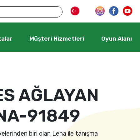
alar
Müşteri Hizmetleri
Oyun Alanı
ES AĞLAYAN
NA-91849
yelerinden biri olan Lena ile tanışma