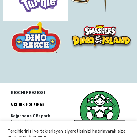
GIOCHI PREZIOSI
Gizlilik Politikası
Kağıthane Ofispark
Merkez Mah.
Bağlar Cad.
Tercihlerinizi ve tekrarlayan ziyaretlerinizi hatırlayarak size
No:14 D Blok Kat:2 D:6
en uygun deneyimi