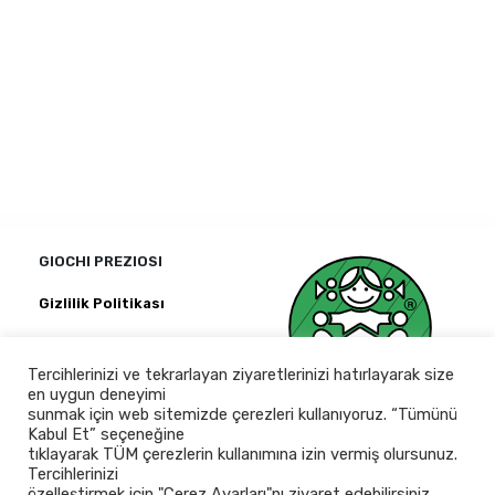
GIOCHI PREZIOSI
Gizlilik Politikası
Kağıthane Ofispark
Merkez Mah.
Tercihlerinizi ve tekrarlayan ziyaretlerinizi hatırlayarak size
Bağlar Cad.
en uygun deneyimi
No:14 D Blok Kat:2 D:6
sunmak için web sitemizde çerezleri kullanıyoruz. “Tümünü
İstanbul 34406 · Turkey
Kabul Et” seçeneğine
tıklayarak TÜM çerezlerin kullanımına izin vermiş olursunuz.
+90 212 3225958
Tercihlerinizi
özelleştirmek için "Çerez Ayarları"nı ziyaret edebilirsiniz.
Mesai saatlerimiz 09:30 ile