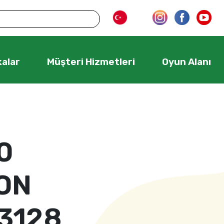
alar
Müşteri Hizmetleri
Oyun Alanı
0
ON
3128