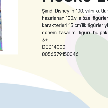
Şimdi Disney’in 100. yılını ku
hazırlanan 100.yıla özel figürle
karakterleri 15 cm’lik figürleri
dönemi tasarımlı figürü bu pak
3+
DED14000
8056379150046