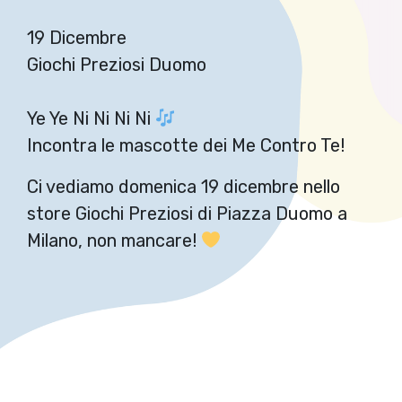
19 Dicembre
Giochi Preziosi Duomo
Ye Ye Ni Ni Ni Ni
Incontra le mascotte dei Me Contro Te!
Ci vediamo domenica 19 dicembre nello
store Giochi Preziosi di Piazza Duomo a
Milano, non mancare!