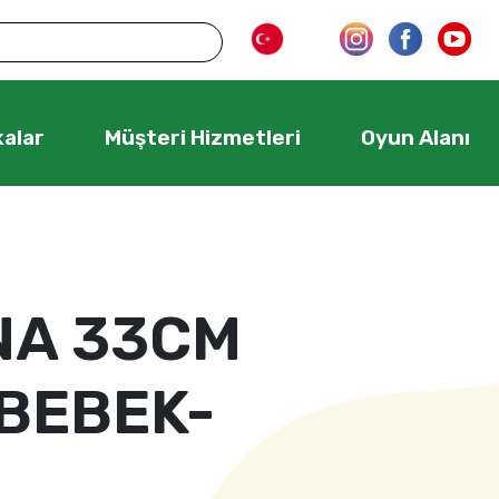
alar
Müşteri Hizmetleri
Oyun Alanı
NA 33CM
BEBEK-