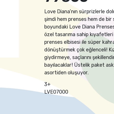
Love Diana’nın sürprizlerle dolu
şimdi hem prenses hem de bir
boyundaki Love Diana Prenses
özel tasarıma sahip kıyafetleri b
prenses elbisesi ile süper kah
dönüştürmek çok eğlenceli! Kız 
giydirmeye, saçlarını şekillend
bayılacaklar! Üstelik paket askıs
asortiden oluşuyor.
3+
LVE07000