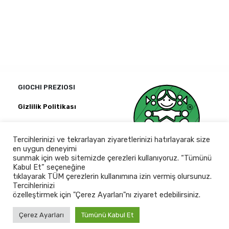
GIOCHI PREZIOSI
Gizlilik Politikası
Kağıthane Ofispark
Merkez Mah.
Tercihlerinizi ve tekrarlayan ziyaretlerinizi hatırlayarak size
Bağlar Cad.
en uygun deneyimi
No:14 D Blok Kat:2 D:6
sunmak için web sitemizde çerezleri kullanıyoruz. “Tümünü
İstanbul 34406 · Turkey
Kabul Et” seçeneğine
tıklayarak TÜM çerezlerin kullanımına izin vermiş olursunuz.
+90 212 3225958
Tercihlerinizi
özelleştirmek için "Çerez Ayarları"nı ziyaret edebilirsiniz.
Mesai saatlerimiz 09:30 ile
17:00 arasıdır
Çerez Ayarları
Tümünü Kabul Et