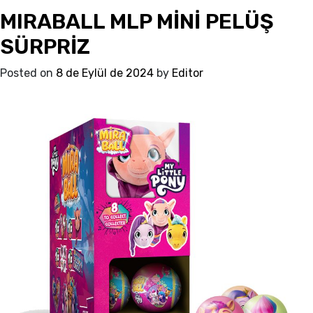
MIRABALL MLP MİNİ PELÜŞ
PAW
PATROL
SÜRPRİZ
MİNİ
PELÜŞ
Posted on
8 de Eylül de 2024
by
Editor
SÜRPRİZ