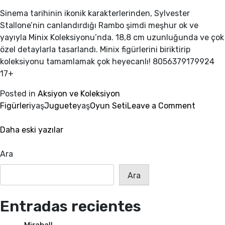
Sinema tarihinin ikonik karakterlerinden, Sylvester
Stallone’nin canlandırdığı Rambo şimdi meşhur ok ve
yayıyla Minix Koleksiyonu’nda. 18,8 cm uzunluğunda ve çok
özel detaylarla tasarlandı. Minix figürlerini biriktirip
koleksiyonu tamamlamak çok heyecanlı! 8056379179924
17+
Posted in
Aksiyon ve Koleksiyon
on
Figürleri
yaş
Juguete
yaş
Oyun Seti
Leave a Comment
MINIX
Yazı
RAMBO
Daha eski yazılar
WITH
gezinmesi
BOW
Ara
Ara
Entradas recientes