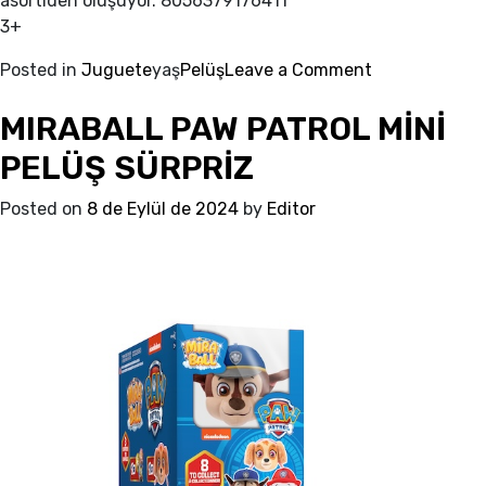
asortiden oluşuyor. 8056379176411
3+
on
Posted in
Juguete
yaş
Pelüş
Leave a Comment
MIRABALL
MIRABALL PAW PATROL MİNİ
TMNT
MİNİ
PELÜŞ SÜRPRİZ
PELÜŞ
SÜRPRİZ
Posted on
8 de Eylül de 2024
by
Editor