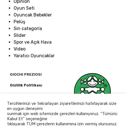
Opinion
Oyun Seti
Oyuncak Bebekler
Pelüş
Sin categoría
Slider
Spor ve Açık Hava
Video
Yaratıcı Oyuncaklar
GIOCHI PREZIOSI
Gizlilik Politikası
Kağıthane Ofispark
Merkez Mah.
Tercihlerinizi ve tekrarlayan ziyaretlerinizi hatırlayarak size
Bağlar Cad.
en uygun deneyimi
No:14 D Blok Kat:2 D:6
sunmak için web sitemizde çerezleri kullanıyoruz. “Tümünü
İstanbul 34406 · Turkey
Kabul Et” seçeneğine
tıklayarak TÜM çerezlerin kullanımına izin vermiş olursunuz.