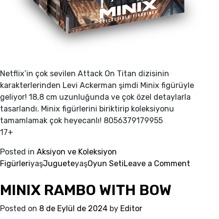
Netflix’in çok sevilen Attack On Titan dizisinin
karakterlerinden Levi Ackerman şimdi Minix figürüyle
geliyor! 18,8 cm uzunluğunda ve çok özel detaylarla
tasarlandı. Minix figürlerini biriktirip koleksiyonu
tamamlamak çok heyecanlı! 8056379179955
17+
Posted in
Aksiyon ve Koleksiyon
on
Figürleri
yaş
Juguete
yaş
Oyun Seti
Leave a Comment
MINIX
MINIX RAMBO WITH BOW
LEVI
ACKER
Posted on
8 de Eylül de 2024
by
Editor