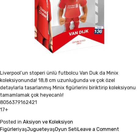
Liverpool’un stoperi ünlü futbolcu Van Duk da Minix
koleksiyonunda! 18,8 cm uzunluğunda ve çok özel
detaylarla tasarlanmış Minix figürlerini biriktirip koleksiyonu
tamamlamak çok heyecanlı!
8056379162421
17+
Posted in
Aksiyon ve Koleksiyon
on
Figürleri
yaş
Juguete
yaş
Oyun Seti
Leave a Comment
MINIX