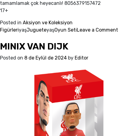
tamamlamak çok heyecanlı! 8056379157472
17+
Posted in
Aksiyon ve Koleksiyon
on
Figürleri
yaş
Juguete
yaş
Oyun Seti
Leave a Comment
MINIX
MINIX VAN DIJK
JOAO
FÉLIX
Posted on
8 de Eylül de 2024
by
Editor