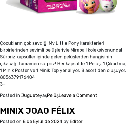
Çocukların çok sevdiği My Little Pony karakterleri
birbirlerinden sevimli pelüşleriyle Miraball koleksiyonunda!
Sürpriz kapsüller içinde gelen pelüşlerden hangisinin
çıkacağı tamamen sürpriz! Her kapsülde 1 Pelüş, 1 Çıkartma,
1 Minik Poster ve 1 Minik Top yer alıyor. 8 asortiden oluşuyor.
8056379176404
3+
on
Posted in
Juguete
yaş
Pelüş
Leave a Comment
MIRABALL
MINIX JOAO FÉLIX
MLP
MİNİ
Posted on
8 de Eylül de 2024
by
Editor
PELÜŞ