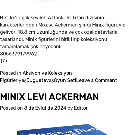
Netflix’in çok sevilen Attack On Titan dizisinin
karakterlerinden Mikasa Ackerman şimdi Minix figürüyle
geliyor! 18,8 cm uzunluğunda ve çok özel detaylarla
tasarlandı. Minix figürlerini biriktirip koleksiyonu
tamamlamak çok heyecanlı!
8056379179962
17+
Posted in
Aksiyon ve Koleksiyon
on
Figürleri
yaş
Juguete
yaş
Oyun Seti
Leave a Comment
MINIX
MINIX LEVI ACKERMAN
MIKASA
ACKER
Posted on
8 de Eylül de 2024
by
Editor