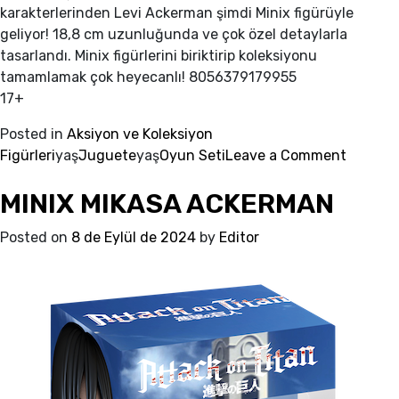
karakterlerinden Levi Ackerman şimdi Minix figürüyle
geliyor! 18,8 cm uzunluğunda ve çok özel detaylarla
tasarlandı. Minix figürlerini biriktirip koleksiyonu
tamamlamak çok heyecanlı! 8056379179955
17+
Posted in
Aksiyon ve Koleksiyon
on
Figürleri
yaş
Juguete
yaş
Oyun Seti
Leave a Comment
MINIX
MINIX MIKASA ACKERMAN
MBAPP
Posted on
8 de Eylül de 2024
by
Editor