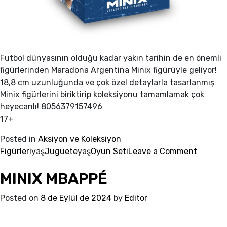
Futbol dünyasının olduğu kadar yakın tarihin de en önemli
figürlerinden Maradona Argentina Minix figürüyle geliyor!
18,8 cm uzunluğunda ve çok özel detaylarla tasarlanmış
Minix figürlerini biriktirip koleksiyonu tamamlamak çok
heyecanlı! 8056379157496
17+
Posted in
Aksiyon ve Koleksiyon
on
Figürleri
yaş
Juguete
yaş
Oyun Seti
Leave a Comment
MINIX
MINIX MBAPPÉ
ARGENT
Posted on
8 de Eylül de 2024
by
Editor